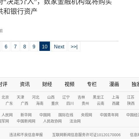
府“决定介入”，数家金融机构或将购买
共和银行资产
 前
6
7
8
9
10
Next
>>|
时评
资讯
财经
视频
专栏
漫画
独
北京
天津
河北
山西
辽宁
吉林
黑龙江
上海
江苏
广东
广西
海南
重庆
四川
贵州
云南
西藏
陕西
人民网
新华网
中国网
国际在线
央视网
中国青年网
中国经
国军网
中国新闻网
人民政协网
法治网
违法和不良信息举报
互联网新闻信息服务许可证10120170006
信息