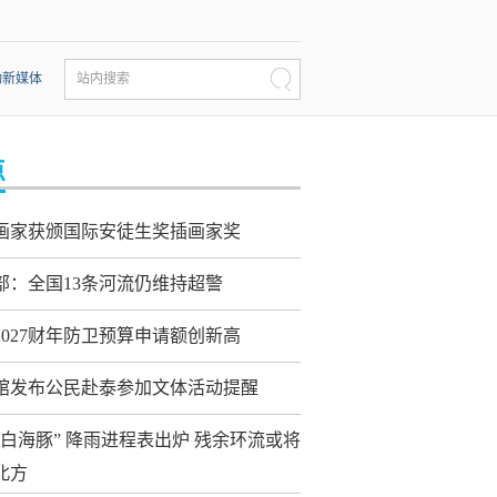
动新媒体
站内搜索
点
画家获颁国际安徒生奖插画家奖
部：全国13条河流仍维持超警
2027财年防卫预算申请额创新高
馆发布公民赴泰参加文体活动提醒
“白海豚” 降雨进程表出炉 残余环流或将
北方