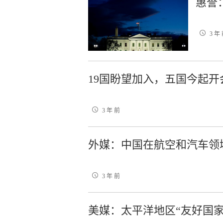
惠誉
3 年
19国盼望加入，五国今起开
3 年 前
外媒：中国在航空和汽车领
3 年 前
美媒：太平洋地区“友好国