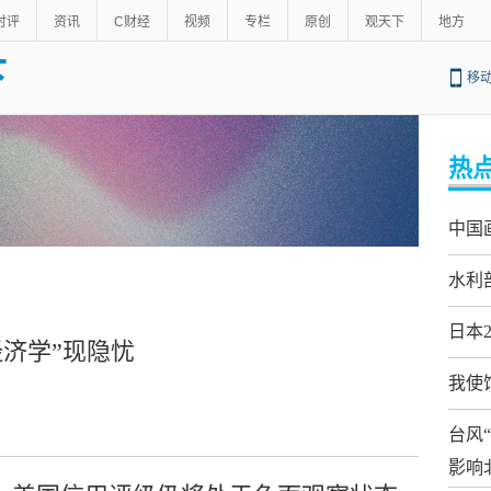
时评
资讯
C财经
视频
专栏
原创
观天下
地方
下
移
热
中国
水利
日本
济学”现隐忧
我使
台风
影响