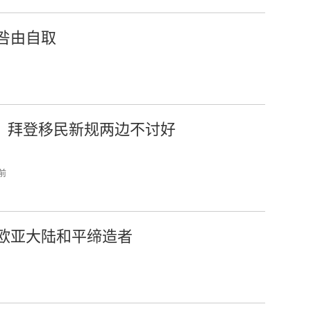
咎由自取
：拜登移民新规两边不讨好
 前
欧亚大陆和平缔造者