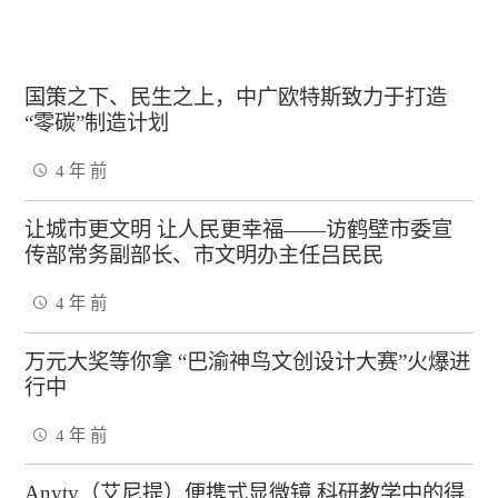
国策之下、民生之上，中广欧特斯致力于打造
“零碳”制造计划
4 年 前
让城市更文明 让人民更幸福——访鹤壁市委宣
传部常务副部长、市文明办主任吕民民
4 年 前
万元大奖等你拿 “巴渝神鸟文创设计大赛”火爆进
行中
4 年 前
Anyty（艾尼提）便携式显微镜 科研教学中的得