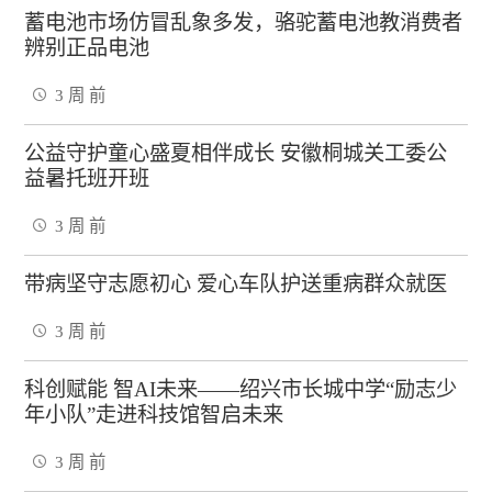
蓄电池市场仿冒乱象多发，骆驼蓄电池教消费者
辨别正品电池
3 周 前
公益守护童心盛夏相伴成长 安徽桐城关工委公
益暑托班开班
3 周 前
带病坚守志愿初心 爱心车队护送重病群众就医
3 周 前
科创赋能 智AI未来——绍兴市长城中学“励志少
年小队”走进科技馆智启未来
3 周 前