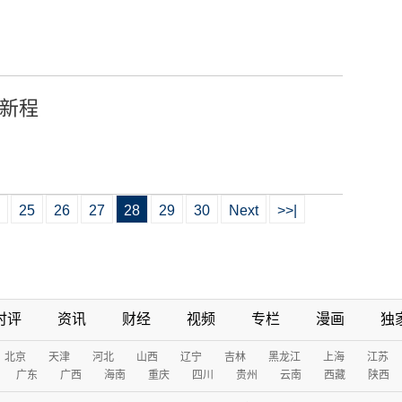
启新程
25
26
27
28
29
30
Next
>>|
时评
资讯
财经
视频
专栏
漫画
独
北京
天津
河北
山西
辽宁
吉林
黑龙江
上海
江苏
广东
广西
海南
重庆
四川
贵州
云南
西藏
陕西