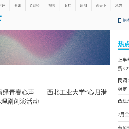
时评
资讯
C财经
视频
专栏
原创
观天下
地方
下
移
热
上半
费3.
民调
稳定
，演绎青春心声——西北工业大学“心归港
心理剧创演活动
西班
7月
台风