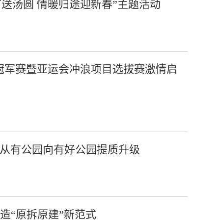
送汤圆 情暖归途迎新春”主题活动
冲浪冠军赛暨亚运会冲浪项目选拔赛激情启
 从有公园向有好公园提质升级
造“原拆原建”新范式