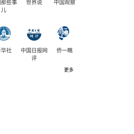
国那些事
世界说
中国观察
儿
新华社
中国日报网
侨一瞧
评
更多