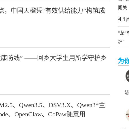
闯关
点，中国天楹凭“有效供给能力”构筑成
礼出
“龙
炉”
康防线” ——回乡大学生用所学守护乡
为
2.5、Qwen3.5、DSV3.X、Qwen3*主
Code、OpenClaw、CoPaw随意用