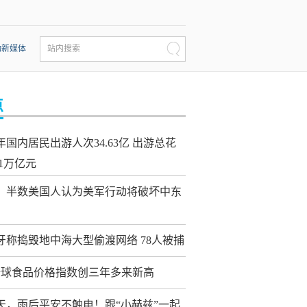
动新媒体
站内搜索
点
年国内居民出游人次34.63亿 出游总花
21万亿元
：半数美国人认为美军行动将破坏中东
牙称捣毁地中海大型偷渡网络 78人被捕
全球食品价格指数创三年多来新高
天，雨后平安不触电！跟“小赫兹”一起