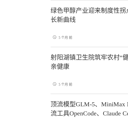
绿色甲醇产业迎来制度性拐
长新曲线
5 个月 前
射阳湖镇卫生院筑牢农村“健
亲健康
5 个月 前
顶流模型GLM-5、MiniMax M
流工具OpenCode、Claude 