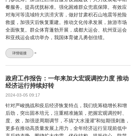
餐服务。提高优抚标准。强化困难群众兜底保障。有效应
对海河等流域特大洪涝灾害，做好甘肃积石山地震等抢险
救援，加强灾后恢复重建。推动文化传承发展，旅游市场
全面恢复。群众体育蓬勃开展，成都大运会、杭州亚运会
和亚残运会成功举办，我国体育健儿勇创佳绩。
详情链接
>
政府工作报告：一年来加大宏观调控力度 推动
经济运行持续好转
2024-03-05 09:17
针对严峻挑战和疫后经济恢复特点，我们统筹稳增长和增
后劲，突出固本培元，注重精准施策，把握宏观调控时、
度、效，加强逆周期调节，不搞“大水漫灌”和短期强刺激，
更多在推动高质量发展上用力，全年经济运行呈现前低中
高后稳态势。围绕扩大内需、优化结构、提振信心、防范