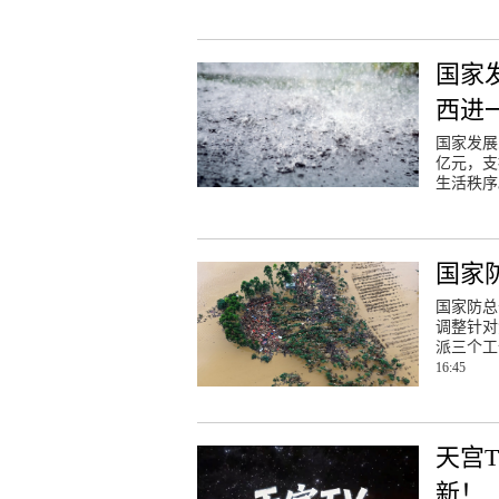
国家
西进
国家发展
亿元，支
生活秩序
国家
国家防总
调整针对
派三个工
16:45
天宫
新！