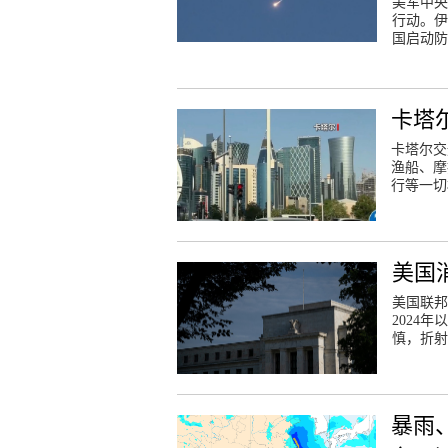
美军中央
行动。伊
国启动防
卡塔
卡塔尔交
渔船、摩
行等一切
美国
美国联邦
2024
慎，折射
暴雨