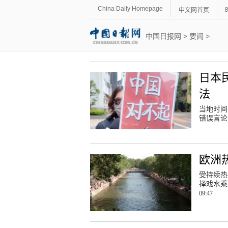
China Daily Homepage
中文网首页
中国日报网
>
要闻
>
日本
法
当地时间
错误言论
欧洲
受持续热
择戏水乘
09:47