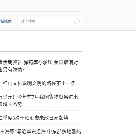
动新媒体
站内搜索
遭伊朗警告 弹药库存承压 美国取消对
击另有隐情？
：红山文化说明文明的路径不止一条
0万亿元！今年前7月我国货物贸易进出
续增长态势
二季度3次干预汇市未改日元颓势
“白海豚”靠近华东沿海 中东部多地暑热