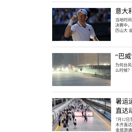
意大
当地时间
决赛中，
历山大·
“巴
为何台风
么时候？
暑运
直达
7月12
木齐直达
金旅游通