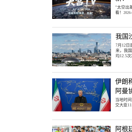
“太空出
看！
2026-
我国
7月12
来，我国
均12.5
伊朗
阿曼
当地时间
交大臣1
阿根