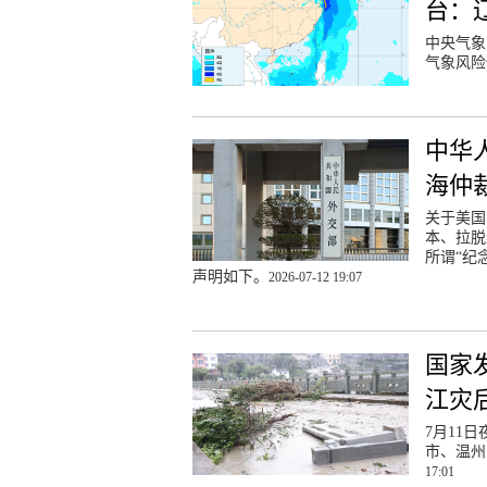
台：
中央气象
气象风险
中华
海仲
关于美国
本、拉脱
所谓“纪
声明如下。
2026-07-12 19:07
国家
江灾
7月11
市、温州
17:01