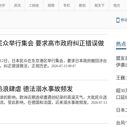
时评
资讯
C财经
视频
专栏
原创
观天下
地方
移
民众举行集会 要求高市政府纠正错误做
热点
盟友
12日，日本民众在东京港区举行集会，要求日本政府撤回涉台
伊袭
，纠正错误做法，正视历史。
2026-07-13 09:47
王巍
热浪肆虐 德法溺水事故频发
超3
口延
浪的影响，欧洲近期连续遭遇创纪录的高温天气，大批民众选
凉。受此影响，在德国和法国，近来溺水事故频发。
2026-07-13
日本
台风