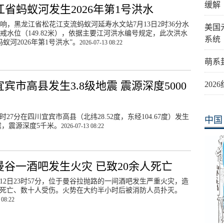
缓解
江省蚂蚁河发生2026年第1号洪水
响，黑龙江省松花江支流蚂蚁河延寿水文站7月13日2时36分水
美国
戒水位（149.82米），依据主要江河洪水编号规定，此次洪水
系统
蚂蚁河2026年第1号洪水”。
2026-07-13 08:22
萌系
宾市高县发生3.8级地震 震源深度5000
20
7时27分在四川宜宾市高县（北纬28.52度，东经104.67度）发生
中国
地震，震源深度5千米。
2026-07-13 08:22
曼谷一酒吧发生火灾 已致20余人死亡
12日23时57分，位于曼谷拉抛路的一间酒吧发生严重火灾，造
人死亡、数十人受伤。火势在大约半小时后被消防人员扑灭。
 08:22