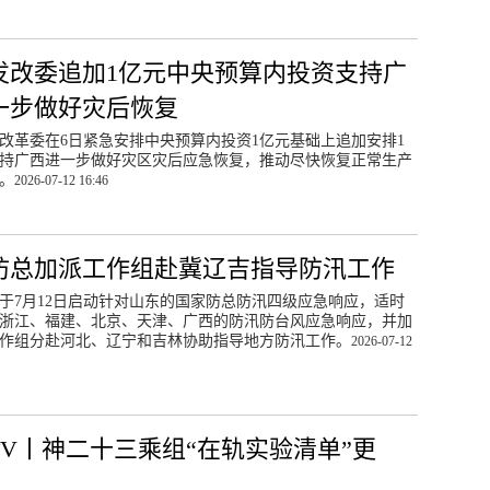
发改委追加1亿元中央预算内投资支持广
一步做好灾后恢复
改革委在6日紧急安排中央预算内投资1亿元基础上追加安排1
持广西进一步做好灾区灾后应急恢复，推动尽快恢复正常生产
。
2026-07-12 16:46
防总加派工作组赴冀辽吉指导防汛工作
于7月12日启动针对山东的国家防总防汛四级应急响应，适时
浙江、福建、北京、天津、广西的防汛防台风应急响应，并加
作组分赴河北、辽宁和吉林协助指导地方防汛工作。
2026-07-12
TV丨神二十三乘组“在轨实验清单”更