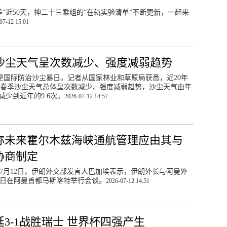
差”近50天，神二十三乘组的“在轨实验清单”不断更新，一起来
07-12 15:01
沙尘天气呈次数减少、强度减弱趋势
日是国际防治沙尘暴日。记者从国家林业和草原局获悉，近20年
春季沙尘天气总体呈次数减少、强度减弱趋势，沙尘天气由年
次减少到近年的9.6次。
2026-07-12 14:57
称未来霍尔木兹海峡通航管理应由其与
协商制定
7月12日，伊朗外交部发言人巴加埃表示，伊朗外长与阿曼外
1日在阿曼首都马斯喀特举行会谈。
2026-07-12 14:51
廷3-1战胜瑞士 世界杯四强产生