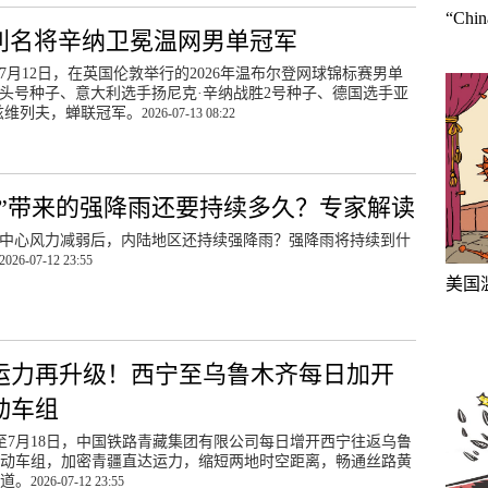
“Ch
利名将辛纳卫冕温网男单冠军
7月12日，在英国伦敦举行的2026年温布尔登网球锦标赛男单
头号种子、意大利选手扬尼克·辛纳战胜2号种子、德国选手亚
兹维列夫，蝉联冠军。
2026-07-13 08:22
威”带来的强降雨还要持续多久？专家解读
中心风力减弱后，内陆地区还持续强降雨？强降雨将持续到什
2026-07-12 23:55
美国
运力再升级！西宁至乌鲁木齐每日加开
动车组
日至7月18日，中国铁路青藏集团有限公司每日增开西宁往返乌鲁
动车组，加密青疆直达运力，缩短两地时空距离，畅通丝路黄
道。
2026-07-12 23:55