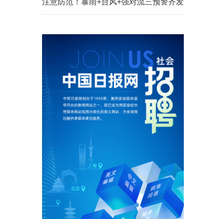
注意防范！暴雨+台风+强对流三预警齐发