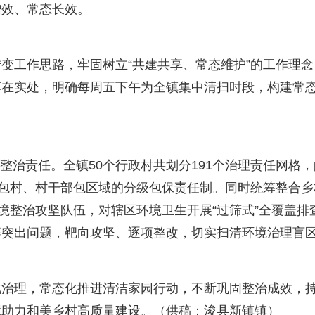
增效、常态长效。
变工作思路，牢固树立“共建共享、常态维护”的工作理念
落在实处，明确每周五下午为全镇集中清扫时段，构建常
实整治责任。全镇50个行政村共划分191个治理责任网格，
部包村、村干部包区域的分级包保责任制。同时统筹整合乡
境整治攻坚队伍，对辖区环境卫生开展“过筛式”全覆盖排
等突出问题，靶向攻坚、逐项整改，切实扫清环境治理盲
化治理，常态化推进清洁家园行动，不断巩固整治成效，
境助力和美乡村高质量建设。（供稿：浚县新镇镇）