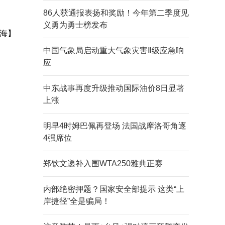
86人获通报表扬和奖励！今年第二季度见
义勇为勇士榜发布
海】
中国气象局启动重大气象灾害Ⅱ级应急响
应
中东战事再度升级推动国际油价8日显著
上涨
明早4时姆巴佩再登场 法国战摩洛哥角逐
4强席位
郑钦文递补入围WTA250雅典正赛
内部绝密押题？国家安全部提示 这类“上
岸捷径”全是骗局！