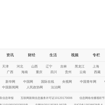
资讯
财经
生活
视频
专栏
天津
河北
山西
辽宁
吉林
黑龙江
上海
广西
海南
重庆
四川
贵州
云南
西藏
新华网
中国网
国际在线
央视网
中国青年网
中国新闻网
人民政协网
法治网
良信息举报
互联网新闻信息服务许可证10120170006
信息网络传播视听节目
11010502032503号
京网文[2011]0283-097号
京ICP备13028878号-6