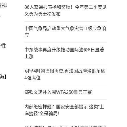
营视
86人获通报表扬和奖励！今年第二季度见
、
义勇为勇士榜发布
中国气象局启动重大气象灾害Ⅱ级应急响
应
个性
中东战事再度升级推动国际油价8日显著
上涨
明早4时姆巴佩再登场 法国战摩洛哥角逐
海】
4强席位
郑钦文递补入围WTA250雅典正赛
内部绝密押题？国家安全部提示 这类“上
岸捷径”全是骗局！