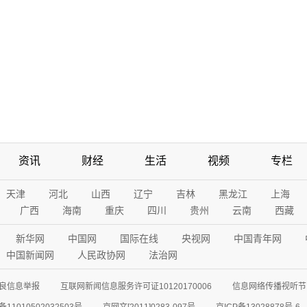
资讯
财经
生活
视频
专栏
天津
河北
山西
辽宁
吉林
黑龙江
上海
广西
海南
重庆
四川
贵州
云南
西藏
新华网
中国网
国际在线
央视网
中国青年网
中国新闻网
人民政协网
法治网
良信息举报
互联网新闻信息服务许可证10120170006
信息网络传播视听节目
11010502032503号
京网文[2011]0283-097号
京ICP备13028878号-6