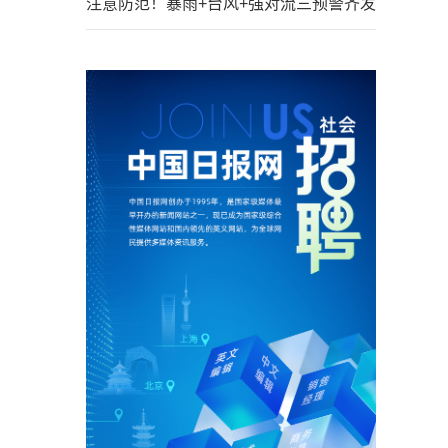
注意防范！暴雨+台风+强对流三预警齐发