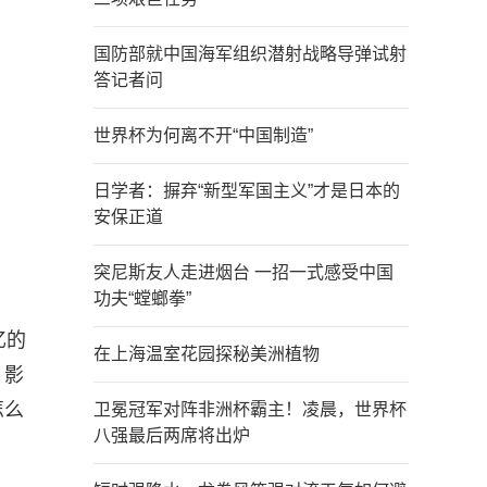
国防部就中国海军组织潜射战略导弹试射
答记者问
世界杯为何离不开“中国制造”
日学者：摒弃“新型军国主义”才是日本的
安保正道
突尼斯友人走进烟台 一招一式感受中国
功夫“螳螂拳”
忆的
在上海温室花园探秘美洲植物
，影
怎么
卫冕冠军对阵非洲杯霸主！凌晨，世界杯
八强最后两席将出炉