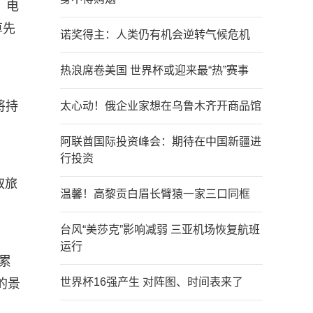
》电
算先
诺奖得主：人类仍有机会逆转气候危机
热浪席卷美国 世界杯或迎来最“热”赛事
将持
太心动！俄企业家想在乌鲁木齐开商品馆
阿联酋国际投资峰会：期待在中国新疆进
行投资
取旅
温馨！高黎贡白眉长臂猿一家三口同框
台风“美莎克”影响减弱 三亚机场恢复航班
运行
累
世界杯16强产生 对阵图、时间表来了
的景