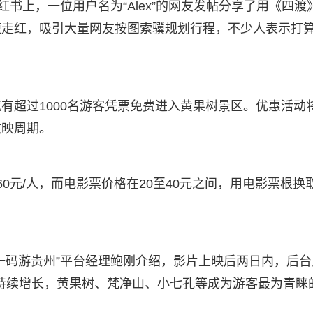
红书上，一位用户名为“Alex”的网友发帖分享了用《四渡
速走红，吸引大量网友按图索骥规划行程，不少人表示打
有超过1000名游客凭票免费进入黄果树景区。优惠活动
放映周期。
0元/人，而电影票价格在20至40元之间，用电影票根换
一码游贵州”平台经理鲍刚介绍，影片上映后两日内，后台
数持续增长，黄果树、梵净山、小七孔等成为游客最为青睐