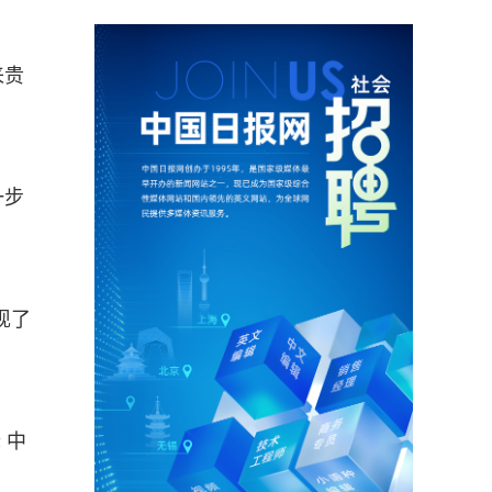
来贵
一步
现了
 中