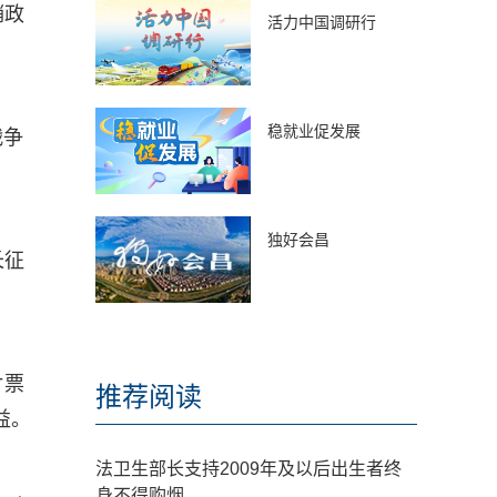
销政
活力中国调研行
稳就业促发展
战争
独好会昌
长征
片票
推荐阅读
益。
法卫生部长支持2009年及以后出生者终
身不得购烟