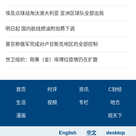
埃及点球战淘汰澳大利亚 亚洲区球队全部出局
明日起 国内航线燃油附加费下调
普京称俄军完成对卢甘斯克地区的全部控制
世卫组织：刚果（金）埃博拉疫情仍在扩散
首页
时评
资讯
C财经
生活
视频
专栏
地方
漫画
观天下
English
中文
desktop