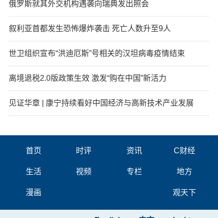
俄罗斯就其外交机构遇袭向瑞典发出照会
叙利亚首都发生恐怖爆炸袭击 死亡人数升至9人
世卫组织宣布“洪迪厄斯”号相关的汉坦病毒疫情结束
离境退税2.0版政策生效 激发“购在中国”新活力
见证华章 | 康宁持续看好中国经济与高新技术产业发展
首页
时评
资讯
C财经
生活
视频
专栏
地方
漫画
观天下