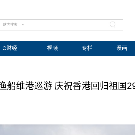
站内搜索
C财经
视频
专栏
漫画
渔船维港巡游 庆祝香港回归祖国2