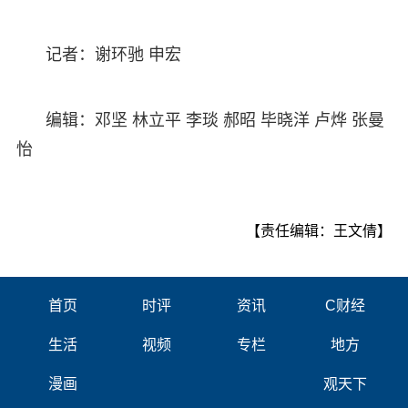
记者：谢环驰 申宏
编辑：邓坚 林立平 李琰 郝昭 毕晓洋 卢烨 张曼
怡
【责任编辑：王文倩】
首页
时评
资讯
C财经
生活
视频
专栏
地方
漫画
观天下