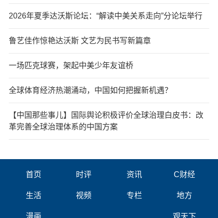
2026年夏季达沃斯论坛：“解读中美关系走向”分论坛举行
鲁艺佳作惊艳达沃斯 文艺为民书写新篇章
一场匹克球赛，架起中美少年友谊桥
全球体育经济热潮涌动，中国如何把握新机遇？
【中国那些事儿】国际舆论积极评价全球治理白皮书：改
革完善全球治理体系的中国方案
首页
时评
资讯
C财经
生活
视频
专栏
地方
漫画
观天下