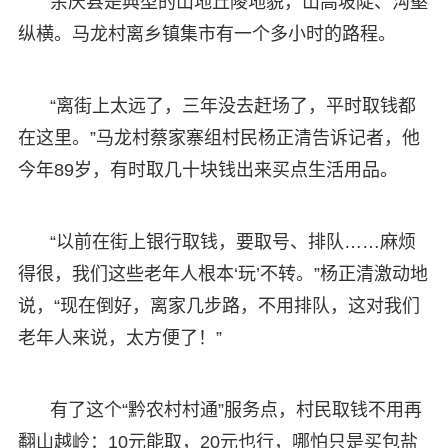
余庆县是典型的山地丘陵地貌，山高坡陡、沟壑
纵横。马龙村离乡镇集市有一个多小时的路程。
“离街上太远了，三年没去赶场了，平时取钱都
在这里。”马龙村蔡家寨组村民杨正清告诉记者，他
今年89岁，有时取几十块钱出来买点生活用品。
“以前在街上银行取钱，要取号、排队……麻烦
得很，我们这些老年人根本‘玩’不转。”杨正清激动地
说，“现在倒好，离家几步路，不用排队，这对我们
老年人来说，太方便了！”
有了这个“黔农村村通”服务点，村民取钱不用再
翻山越岭：10元能取，20元也行，哪怕只是买包盐