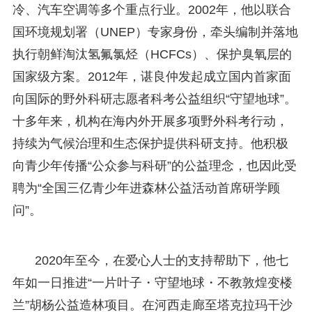
冷、汽车空调等多个重点行业。2002年，他以联合
国环境规划署（UNEP）专家身份，牵头编制并落地
执行朝鲜淘汰氢氟氯烃（HCFCs）、保护臭氧层的
国家级方案。2012年，谌良仲发起成立国内首家面
向国际的野外科研志愿者科考公益组织“守望地球”。
十多年来，机构在海内外开展多项野外科考行动，
持续为气候治理和生态保护提供科研支持。他积极
向青少年传播“公众参与科研”的公益理念，也因此受
聘为“全国三亿青少年进森林公益活动首席研学顾
问”。
2020年至今，在爱心人士的支持帮助下，他七
年如一日推进“一片叶子・守望地球・不教敦煌变楼
兰”胡杨公益造林项目。在河西走廊至塔克拉玛干沙