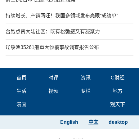
持续增长、产销两旺！我国多领域发布亮眼“成绩单”
台胞点赞大陆社区：既有松弛感又有凝聚力
辽绥渔35261船重大倾覆事故调查报告公布
首页
时评
资讯
C财经
生活
视频
专栏
地方
漫画
观天下
English
中文
desktop