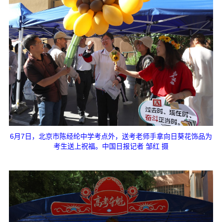
6月7日，北京市陈经纶中学考点外，送考老师手拿向日葵花饰品为
考生送上祝福。中国日报记者 邹红 摄