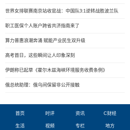
世界女排联赛南京站收官战：中国队3:1逆转战胜波兰队
职工医保个人账户跨省共济指南来了
算力普惠浪潮奔涌 赋能产业民生双升级
高考首日，这些瞬间让人印象深刻
伊朗称已起草《霍尔木兹海峡环境服务收费条例》
俄总统助理：俄乌间保留非公开接触
首页
时评
资讯
C财经
生活
视频
专栏
地方