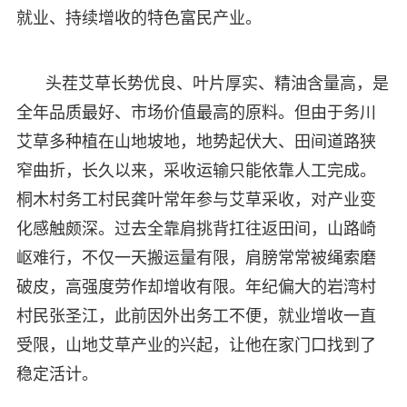
就业、持续增收的特色富民产业。
头茬艾草长势优良、叶片厚实、精油含量高，是
全年品质最好、市场价值最高的原料。但由于务川
艾草多种植在山地坡地，地势起伏大、田间道路狭
窄曲折，长久以来，采收运输只能依靠人工完成。
桐木村务工村民龚叶常年参与艾草采收，对产业变
化感触颇深。过去全靠肩挑背扛往返田间，山路崎
岖难行，不仅一天搬运量有限，肩膀常常被绳索磨
破皮，高强度劳作却增收有限。年纪偏大的岩湾村
村民张圣江，此前因外出务工不便，就业增收一直
受限，山地艾草产业的兴起，让他在家门口找到了
稳定活计。