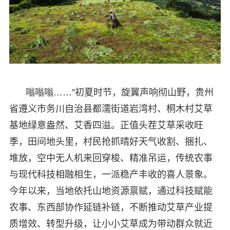
嗡嗡嗡……”初夏时节，旋翼声响彻山野，贵州
省遵义市务川自治县都濡街道岩湾村、桐木村艾草
基地绿意盎然、艾香四溢。正值头茬艾草采收旺
季，田间地头里，村民抢抓晴好天气收割、捆扎、
堆放，空中无人机来回穿梭、精准吊运，传统农事
与现代科技相融相生，一派稳产丰收的喜人景象。
今年以来，当地依托山地资源禀赋，通过科技赋能
农事、东西部协作延链补链，不断推动艾草产业提
质增效、转型升级，让小小艾草成为带动群众就近