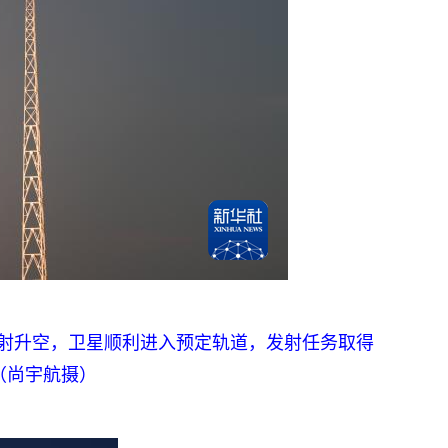
发射升空，卫星顺利进入预定轨道，发射任务取得
（尚宇航摄）