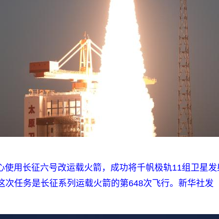
射中心使用长征六号改运载火箭，成功将千帆极轨11组卫星
这次任务是长征系列运载火箭的第648次飞行。新华社发