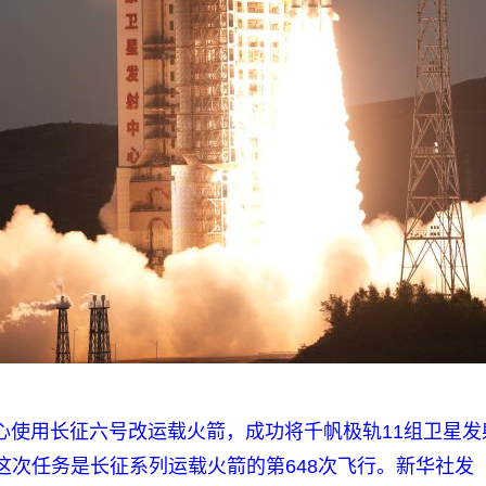
射中心使用长征六号改运载火箭，成功将千帆极轨11组卫星
这次任务是长征系列运载火箭的第648次飞行。新华社发