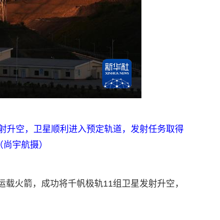
发射升空，卫星顺利进入预定轨道，发射任务取得
（尚宇航摄）
改运载火箭，成功将千帆极轨11组卫星发射升空，