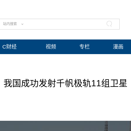
站内搜索
C财经
视频
专栏
漫画
我国成功发射千帆极轨11组卫星