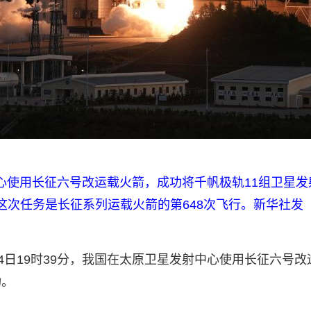
射中心使用长征六号改运载火箭，成功将千帆极轨11组卫星
这次任务是长征系列运载火箭的第648次飞行。新华社发
4日19时39分，我国在太原卫星发射中心使用长征六号
功。