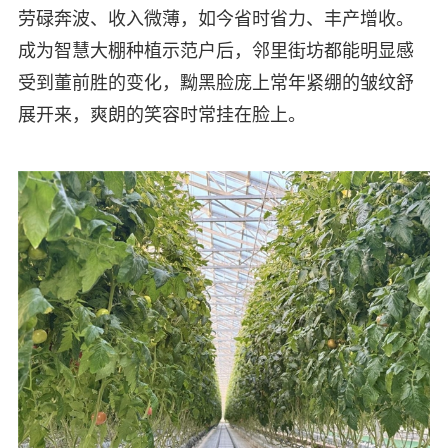
劳碌奔波、收入微薄，如今省时省力、丰产增收。
成为智慧大棚种植示范户后，邻里街坊都能明显感
受到董前胜的变化，黝黑脸庞上常年紧绷的皱纹舒
展开来，爽朗的笑容时常挂在脸上。