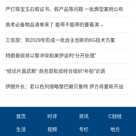
严打珠宝玉石假证书、假产品等问题 一批典型案例公布
高考必备物品清单来了 能带不能带的要看清→
工信部：到2029年形成一批自主创新的6G技术方案
特朗普欲将以黎冲突和美伊谈判“分开处理”
“结论片面武断” 商务部批驳经合组织“补贴”论调
伊朗外长：若以色列侵略黎巴嫩贝鲁特 伊方将重新开战
首页
时评
资讯
C财经
生活
视频
专栏
地方