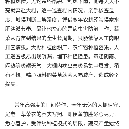
种植风险，无论寒冬酷暑、刮风下雨，他每天天不
亮就奔赴大棚，逐一巡查棚内情况，亲手核查温
度、触摸判断土壤湿度，凭借多年农耕经验摸索水
肥浇灌节奏。最让他费心的是病虫害防治工作，蔬
菜从育苗到结果的全生长周期，只能依靠人工肉眼
排查病虫。大棚种植面积广、农作物种植密集，人
工巡查极易出现疏漏，埋下种植隐患。每逢阴雨、
闷热等极端天气，大棚内病虫害极易集中爆发，稍
有不慎，精心照料的菜苗就会大幅减产，造成经济
损失。
常年高强度的田间劳作、全年无休的大棚值守，
是老一辈菜农的真实写照。即便董前胜尽心尽力、
悉心管护，受传统种植模式的局限，蔬菜产量始终