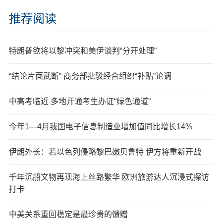
推荐阅读
特朗普欲将以黎冲突和美伊谈判“分开处理”
“结论片面武断” 商务部批驳经合组织“补贴”论调
中高考临近 多地开通考生办证“绿色通道”
今年1—4月我国电子信息制造业增加值同比增长14%
伊朗外长：若以色列侵略黎巴嫩贝鲁特 伊方将重新开战
千年沉船文物再现海上丝路繁华 欧洲旅游达人沉浸式探访
打卡
中美关系重回稳定是最珍贵的馈赠