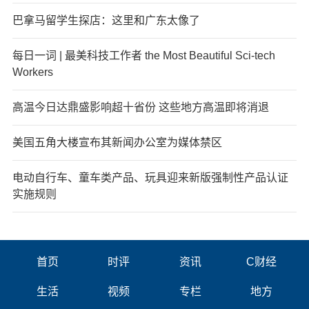
巴拿马留学生探店：这里和广东太像了
每日一词 | 最美科技工作者 the Most Beautiful Sci-tech
Workers
高温今日达鼎盛影响超十省份 这些地方高温即将消退
美国五角大楼宣布其新闻办公室为媒体禁区
电动自行车、童车类产品、玩具迎来新版强制性产品认证
实施规则
首页
时评
资讯
C财经
生活
视频
专栏
地方