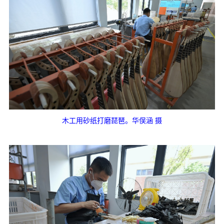
木工用砂纸打磨琵琶。华俣涵 摄