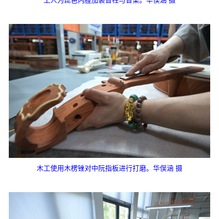
木工使用木楞锉对中阮指板进行打磨。华俣涵 摄