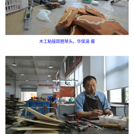
木工粘接琵琶琴头。华俣涵 摄