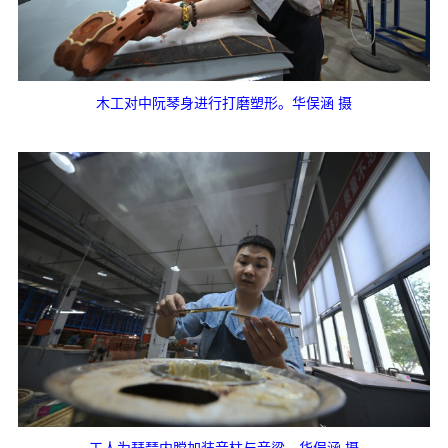
木工对中阮琴身进行打磨塑形。华俣涵 摄
工人为琵琶内膛加装音柱与音梁。华俣涵 摄