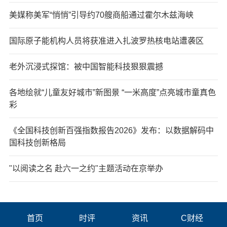
美媒称美军“悄悄”引导约70艘商船通过霍尔木兹海峡
国际原子能机构人员将获准进入扎波罗热核电站遭袭区
老外沉浸式探馆：被中国智能科技狠狠震撼
各地绘就“儿童友好城市”新图景 “一米高度”点亮城市童真色
彩
《全国科技创新百强指数报告2026》发布：以数据解码中
国科技创新格局
"以阅读之名 赴六一之约"主题活动在京举办
首页
时评
资讯
C财经