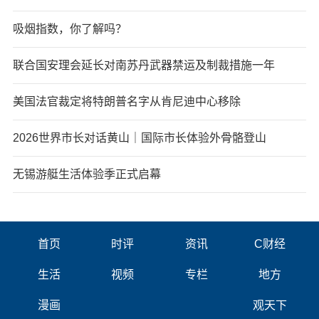
吸烟指数，你了解吗？
联合国安理会延长对南苏丹武器禁运及制裁措施一年
美国法官裁定将特朗普名字从肯尼迪中心移除
2026世界市长对话黄山｜国际市长体验外骨骼登山
无锡游艇生活体验季正式启幕
首页
时评
资讯
C财经
生活
视频
专栏
地方
漫画
观天下