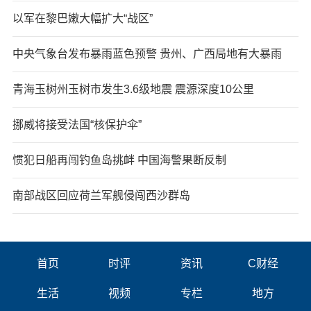
以军在黎巴嫩大幅扩大“战区”
中央气象台发布暴雨蓝色预警 贵州、广西局地有大暴雨
青海玉树州玉树市发生3.6级地震 震源深度10公里
挪威将接受法国“核保护伞”
惯犯日船再闯钓鱼岛挑衅 中国海警果断反制
南部战区回应荷兰军舰侵闯西沙群岛
首页
时评
资讯
C财经
生活
视频
专栏
地方