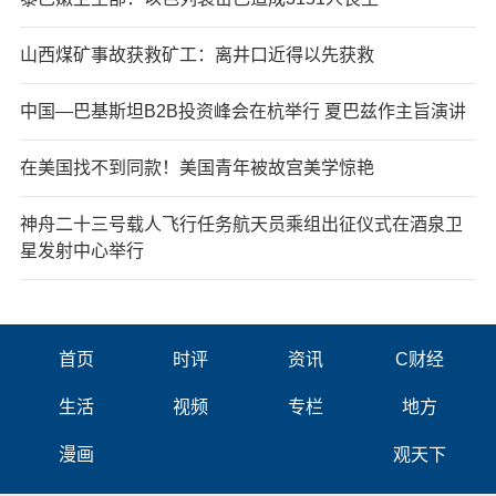
山西煤矿事故获救矿工：离井口近得以先获救
中国—巴基斯坦B2B投资峰会在杭举行 夏巴兹作主旨演讲
在美国找不到同款！美国青年被故宫美学惊艳
神舟二十三号载人飞行任务航天员乘组出征仪式在酒泉卫
星发射中心举行
首页
时评
资讯
C财经
生活
视频
专栏
地方
漫画
观天下