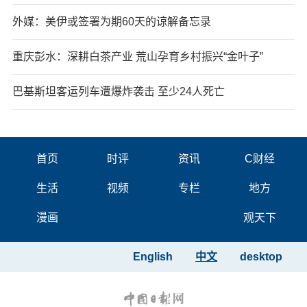
外媒：美伊或签署为期60天的谅解备忘录
重庆彭水：深耕白茶产业 荒山孕育乡村振兴“金叶子”
巴基斯坦客运列车遭爆炸袭击 至少24人死亡
首页
时评
资讯
C财经
生活
视频
专栏
地方
漫画
观天下
English
中文
desktop