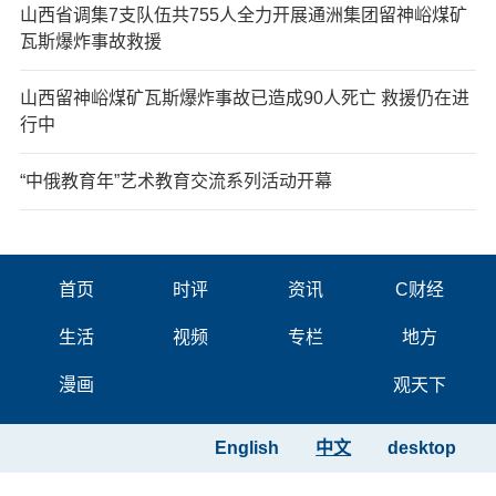
山西省调集7支队伍共755人全力开展通洲集团留神峪煤矿
瓦斯爆炸事故救援
山西留神峪煤矿瓦斯爆炸事故已造成90人死亡 救援仍在进
行中
“中俄教育年”艺术教育交流系列活动开幕
首页
时评
资讯
C财经
生活
视频
专栏
地方
漫画
观天下
English
中文
desktop