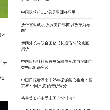
中国队获得U17男足亚洲杯亚军
沃什宣誓就职 强调美联储将“以改革为导
向”
日本
伊朗外长与联合国秘书长通话 讨论地区
局势
中国日报社社长兼总编辑曲莹璞与深圳市
。决
委书记靳磊座谈
至1
中国日报看湖南｜26年后的暖心重逢：普
京与“中国男孩”的奇妙缘分
格莱美奖得主爱上国产“小电驴”