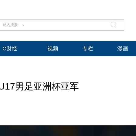
站内搜索
C财经
视频
专栏
漫画
U17男足亚洲杯亚军