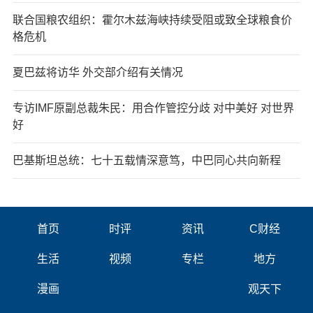
联合国粮农组织：霍尔木兹海峡持续受阻或致全球粮食价
格危机
夏巴兹将访华 外交部介绍有关情况
专访IMF原副总裁朱民：用合作管控分歧 对中美好 对世界
好
巴基斯坦总统：七十五载情深意笃，中巴同心共向新程
首页
时评
资讯
C财经
生活
视频
专栏
地方
漫画
观天下