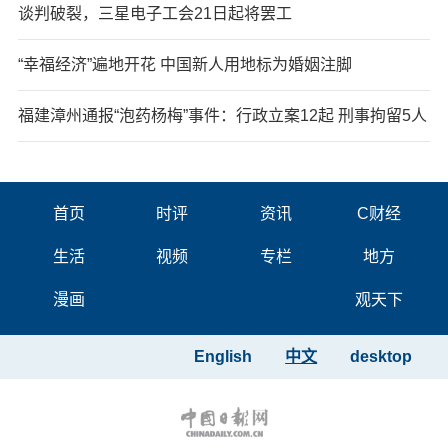
谈判破裂，三星电子工会21日起将罢工
“幸福经济”遍地开花 中国新人用地标为婚姻注脚
福建漳州通报“泡药杨梅”事件：行政立案12起 刑事拘留5人
首页
时评
资讯
C财经
生活
视频
专栏
地方
漫画
观天下
English
中文
desktop