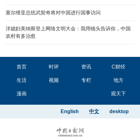
塞尔维亚总统武契奇将对中国进行国事访问
洋媳妇美纳斯登上网络文明大会：我用镜头告诉你，中国
农村有多治愈
首页
时评
资讯
C财经
生活
视频
专栏
地方
漫画
观天下
English
中文
desktop