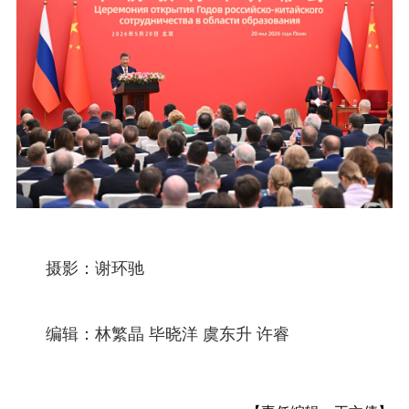
摄影：谢环驰
编辑：林繁晶 毕晓洋 虞东升 许睿