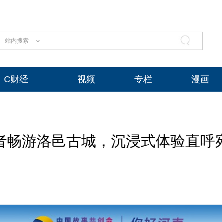
站内搜索
C财经
视频
专栏
漫画
者畅游洛邑古城，沉浸式体验直呼