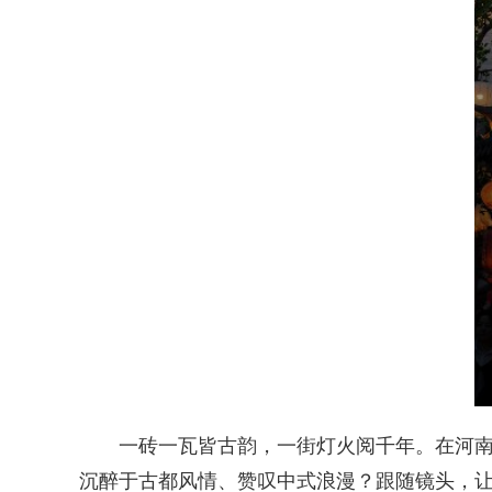
一砖一瓦皆古韵，一街灯火阅千年。在河
沉醉于古都风情、赞叹中式浪漫？跟随镜头，