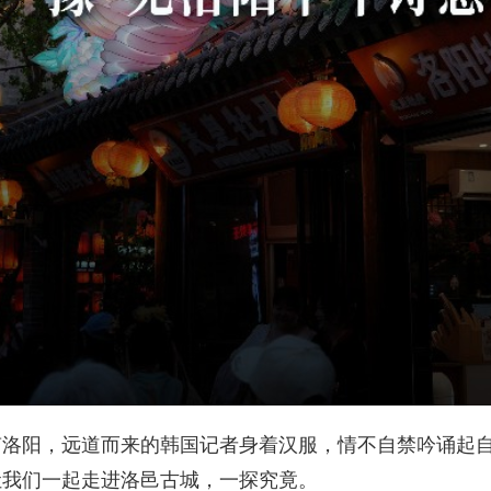
南洛阳，远道而来的韩国记者身着汉服，情不自禁吟诵起
让我们一起走进洛邑古城，一探究竟。