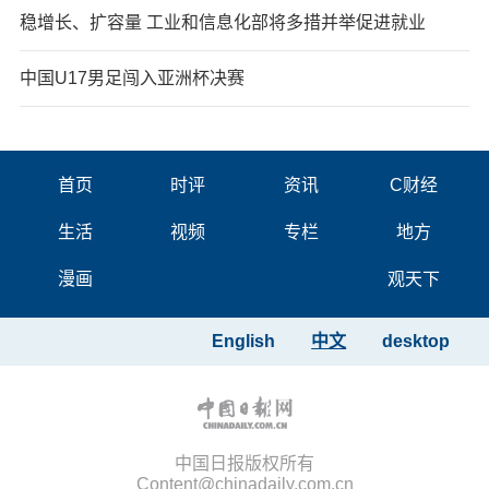
稳增长、扩容量 工业和信息化部将多措并举促进就业
中国U17男足闯入亚洲杯决赛
首页
时评
资讯
C财经
生活
视频
专栏
地方
漫画
观天下
English
中文
desktop
中国日报版权所有
Content@chinadaily.com.cn