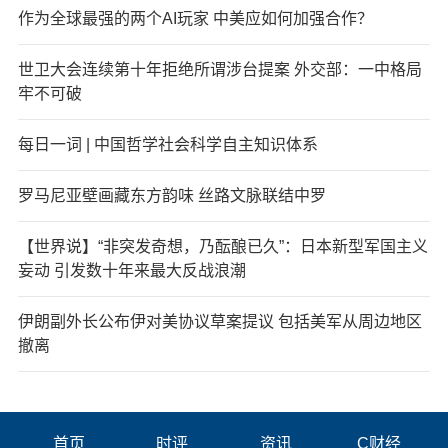
作为全球最强的两个AI玩家 中美应如何加强合作？
世卫大会连续第十年拒绝所谓涉台提案 外交部：一中格局
牢不可破
每日一词 | 中国哲学社会科学自主知识体系
罗马尼亚壁画藏东方韵味 丝路文脉联结中罗
【世界说】“非突发奇想，乃酝酿已久”：日本新型军国主义
妄动 引发数十年来最大反战浪潮
伊朗副外长公布伊对美协议草案提议 包括美军从周边地区
撤离
首页
时评
资讯
C财经