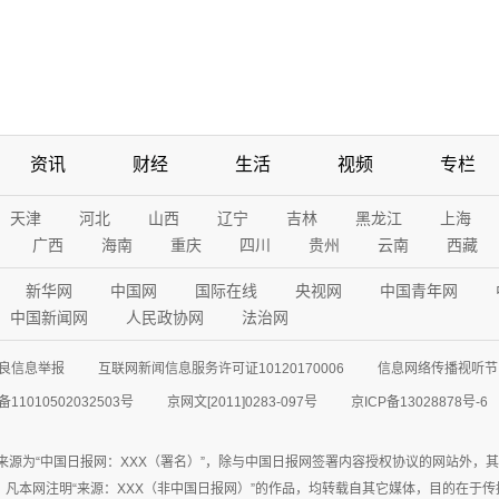
资讯
财经
生活
视频
专栏
天津
河北
山西
辽宁
吉林
黑龙江
上海
广西
海南
重庆
四川
贵州
云南
西藏
新华网
中国网
国际在线
央视网
中国青年网
中国新闻网
人民政协网
法治网
良信息举报
互联网新闻信息服务许可证10120170006
信息网络传播视听节目
11010502032503号
京网文[2011]0283-097号
京ICP备13028878号-6
来源为“中国日报网：XXX（署名）”，除与中国日报网签署内容授权协议的网站外，
77联系；凡本网注明“来源：XXX（非中国日报网）”的作品，均转载自其它媒体，目的