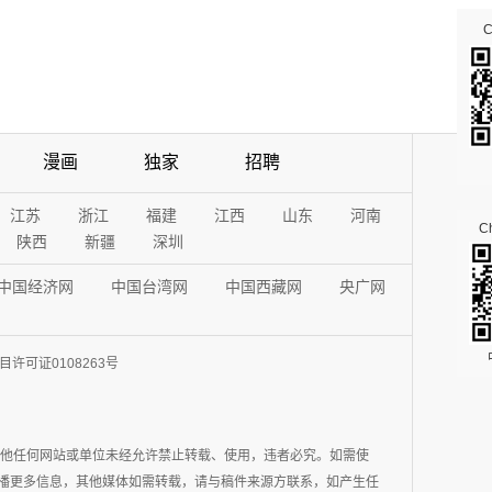
漫画
独家
招聘
江苏
浙江
福建
江西
山东
河南
Ch
陕西
新疆
深圳
中国经济网
中国台湾网
中国西藏网
央广网
许可证0108263号
其他任何网站或单位未经允许禁止转载、使用，违者必究。如需使
在于传播更多信息，其他媒体如需转载，请与稿件来源方联系，如产生任