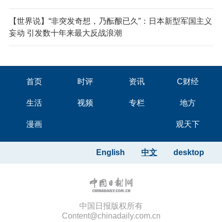
【世界说】“非突发奇想，乃酝酿已久”：日本新型军国主义
妄动 引发数十年来最大反战浪潮
首页
时评
资讯
C财经
生活
视频
专栏
地方
漫画
观天下
English
中文
desktop
中国日报版权所有
Content@chinadaily.com.cn