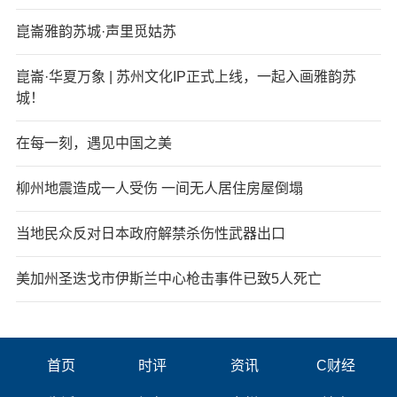
崑崙雅韵苏城·声里觅姑苏
崑崙·华夏万象 | 苏州文化IP正式上线，一起入画雅韵苏
城！
在每一刻，遇见中国之美
柳州地震造成一人受伤 一间无人居住房屋倒塌
当地民众反对日本政府解禁杀伤性武器出口
美加州圣迭戈市伊斯兰中心枪击事件已致5人死亡
首页
时评
资讯
C财经