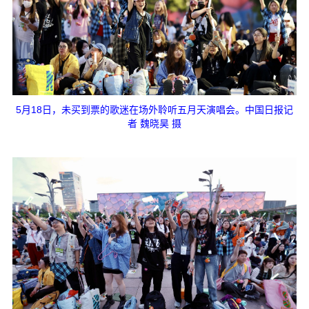
5月18日，未买到票的歌迷在场外聆听五月天演唱会。中国日报记
者 魏晓昊 摄