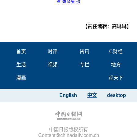
者 魏晓昊 摄
【责任编辑：高琳琳】
首页
时评
资讯
C财经
生活
视频
专栏
地方
漫画
观天下
English
中文
desktop
中国日报版权所有
Content@chinadaily.com.cn