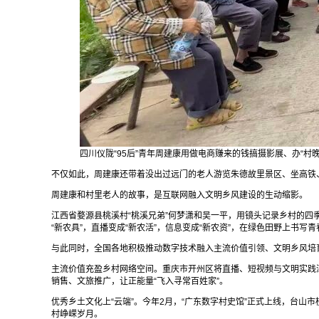
四川仪陇“95后”青年周建康用做电商赚来的钱搞摄影展、办“
不仅如此，周建康还带着没出过远门的老人游览朱德故里景区、坐高铁
周建康和村里老人的故事，是互联网融入文明乡风建设的生动缩影。
江西省婺源县桃溪村“桃溪兄弟”何梦潇和吴一平，用镜头记录乡村的四
“新农具”，直播变成“新农活”，信息变成“新农资”，在绿色田野上书
与此同时，全国各地积极推动数字技术融入主流价值引领、文明乡风培
主流价值充盈乡村网络空间。重庆市开州区将直播、短视频与文明实践深
销售、文旅推广，让正能量“飞入寻常百姓家”。
优秀乡土文化上“云端”。今年2月，“广东数字村史馆”正式上线，台
村峥嵘岁月。