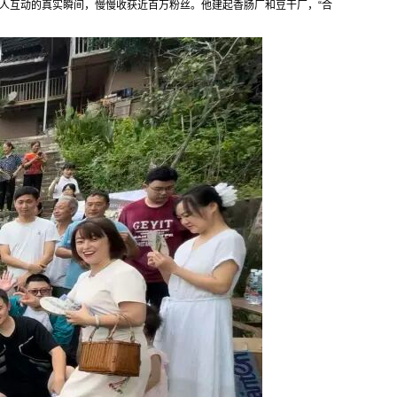
人互动的真实瞬间，慢慢收获近百万粉丝。他建起香肠厂和豆干厂，“合