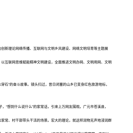
党的创新理论网络传播、互联网与文明乡风建设、网络文明培育等主题展
，以互联网思维赋能精神文明建设，全面推进文明办网、文明用网、文明
水穿石”的奋斗故事。镜头扫过，昔日闭塞的山乡已变身红色旅游地标，
子，“想到什么说什么”的家常话，引来上万网友围观。广元市苍溪县，
拉家常、村干部带头干活的场景。宏大的理论，就这样润物无声地浸润群