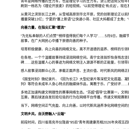
青年是网络传播的生力军，也是理论学习的主力军。浙江把话筒交给年轻人
刷到一档名为《理论开放麦》的短视频。“以前觉得理论‘有点远’，现
从黄河之滨到长江之畔，从雪域高原到华北平原，党的创新理论正以前所
播量突破13亿；宁夏的“塞上新语”让快递小哥、社区大妈都成了主角；“
向善力量，在指尖汇聚“暖流”
“为无私奉献的人们点赞”“榜样值得我们每个人学习”……5月9日，
故事，在广大网民心中播下崇德向善的种子。
培育积极健康、向上向善的网络文化，离不开道德的滋养、榜样的引领
在各地，一个个温暖故事持续浸润网络空间。南宁女孩翁忻怡身残志坚
碑……这些温暖人心的事迹为网络文明注入源源不断的正能量，引领带
感人故事浸润群众心灵。承载正面声音、主流价值、时代新风的网络正
《国宝时刻》微纪录片、《因为长江》大型纪录片等深挖文化底蕴、凝聚
列》等符合未成年人身心特点的融媒体作品，寓教于乐、广受好评……
多地正加速构建文明理性的赛事网络生态。“苏超”倡导“比赛第一，文明
互撕，赛后球迷自发捡拾垃圾的行为在网络平台传播，传递文明观赛新
当下，网络空间正气充盈、向上向善，以时代新风涵养净化网络空间的
文明乡风，自沃野融入“云端”
前段时间，四川省南充市仪陇县“95后”青年周建康亮相2026年央视五