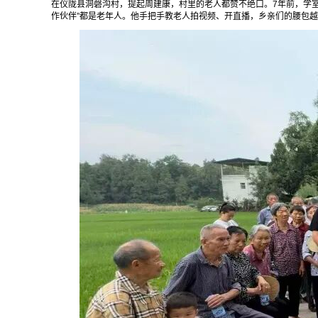
在仪陇县洞磬沟村，提起周建康，村里的老人都赞不绝口。7年前，学
作伙伴”都是老年人。他手把手教老人拍视频、开直播，乡亲们的腰包