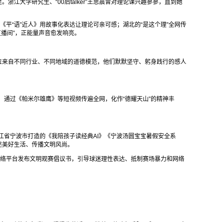
大学研究生、“00后talker”王思晨曾对理论课兴趣寥寥，直到她
平“语”近人》用故事化表达让理论可亲可感；湖北的“是这个理”全网传
直播间”，正能量声音愈发响亮。
2位来自不同行业、不同地域的道德模范，他们默默坚守、躬身践行的感人
通过《帕米尔雄鹰》等短视频传遍全网，化作“德耀天山”的精神丰
江省宁波市打造的《我陪孩子读经典AI》《宁波汤圆宝宝暑假安全系
述美好生活、传播文明风尚。
用网络平台发布文明观赛倡议书，引导球迷理性表达、抵制赛场暴力和网络