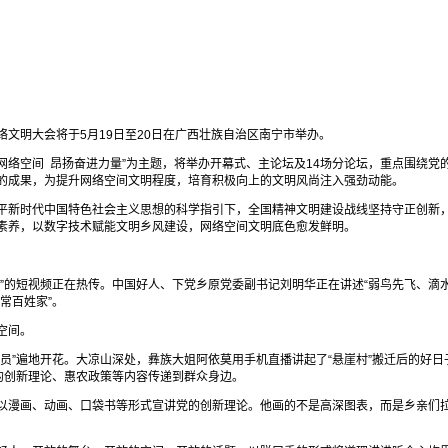
络文明大会将于5月19日至20日在广西壮族自治区南宁市举办。
明网络空间 昂扬奋进力量”为主题，将举办开幕式、主论坛及14场分论坛，重点围绕
的成果，为提升网络空间文明程度，培育积极向上的文明风尚注入强劲动能。
平新时代中国特色社会主义思想的科学指引下，全国精神文明建设战线坚持守正创新
素养，以数字技术赋能文明乡风建设，网络空间文明底色愈发鲜明。
”的短视频正在热传。中国好人、下党乡原党委副书记刘明华正在讲述“弱鸟先飞、滴
常百姓家”。
空间。
员”遍地开花。大凉山深处，彝族大姐阿依莫用手机直播讲起了“悬崖村”搬迁后的好日
的创新理论、惠农政策等内容传递到群众身边。
以漫画、动画、口袋书等形式宣讲党的创新理论。他画的不是高深图表，而是乡亲们