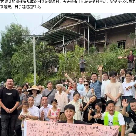
室内设计的周建康从成都回到洞磬沟村，天天举着手机记录乡村生活、家乡变化和与老
越来越鼓，日子越过越红火。