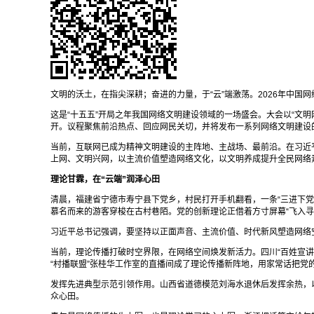
文明的沃土，在指尖深耕；奋进的力量，于“云”端激荡。2026年中国网
这是“十五五”开局之年我国网络文明建设领域的一场盛会。大会以“文
开。议程聚焦前沿热点、回应网民关切，并将发布一系列网络文明建设
当前，互联网已成为精神文明建设的主阵地、主战场、最前沿。在习近
上网、文明兴网，以主流价值塑造网络文化，以文明养成提升全民网络
理论甘霖，在“云端”润泽心田
清晨，福建省宁德市寿宁县下党乡，村民打开手机翻看，一条“三进下党
慕名而来的游客穿梭在古村巷陌。党的创新理论正借着方寸屏幕“飞入寻
习近平总书记强调，要坚持以正面声音、主流价值、时代新风塑造网络
当前，理论传播打破时空界限，在网络空间焕发新活力。四川“百姓宣讲
“村播联盟”张桂华工作室的直播间成了理论传播新阵地，用家常话把党
发挥先进典型示范引领作用。山西省道德模范刘海水退休后发挥余热，
众心田。