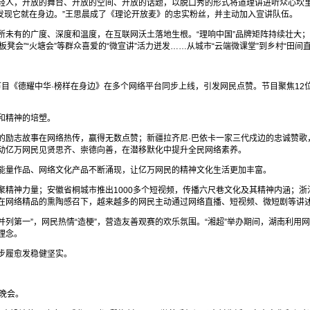
，开放的舞台、开放的空间、开放的话题，以脱口秀的形式将道理讲进听众心坎里。浙江
在发现它就在身边。”王思晨成了《理论开放麦》的忠实粉丝，并主动加入宣讲队伍。
未有的广度、深度和温度，在互联网沃土落地生根。“理响中国”品牌矩阵持续壮大；《
板凳会”“火塘会”等群众喜爱的“微宣讲”活力迸发……从城市“云端微课堂”到乡村“田间
融媒节目《德耀中华·榜样在身边》在多个网络平台同步上线，引发网民点赞。节目聚焦1
和精神的培塑。
的励志故事在网络热传，赢得无数点赞；新疆拉齐尼·巴依卡一家三代戍边的忠诚赞歌，
动亿万网民见贤思齐、崇德向善，在潜移默化中提升全民网络素养。
能量作品、网络文化产品不断涌现，让亿万网民的精神文化生活更加丰富。
精神力量；安徽省桐城市推出1000多个短视频，传播六尺巷文化及其精神内涵；浙
在网络精品的熏陶感召下，越来越多的网民主动通过网络直播、短视频、微短剧等讲
并列第一”，网民热情“造梗”，营造友善观赛的欢乐氛围。“湘超”举办期间，湖南利
理念。
步履愈发稳健坚实。
四晚会。