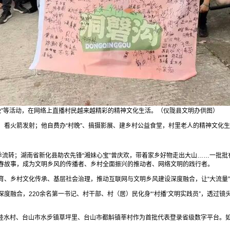
村晚”等活动，在网络上直播村民越来越精彩的精神文化生活。（仪陇县文明办供图）
、看火箭发射；他自费办“村晚”、搞摄影展、建乡村公益食堂，村里老人的精神文化
季流转；湖南省新化县助农先锋“湘妹心宝”曾庆欢，带着家乡好物走出大山……一批
写青春故事，成为文明乡风的传播者、乡村全面振兴的推动者、网络文明的践行者。
育、乡村文化传承、基层社会治理，推动互联网与文明乡风建设深度融合，让“大流量
度融合，220余名第一书记、村干部、村（居）民化身“‘村播’文明实践员”，透过
山市桂水村、台山市水步镇草坪里、台山市都斛镇莘村作为首批代表登录省级数字平台。