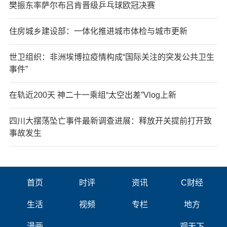
樊振东率萨尔布吕肯晋级乒乓球欧冠决赛
住房城乡建设部：一体化推进城市体检与城市更新
世卫组织：非洲埃博拉疫情构成“国际关注的突发公共卫生
事件”
在轨近200天 神二十一乘组“太空出差”Vlog上新
四川大摆荡坠亡事件最新调查进展：释放开关提前打开致
事故发生
首页
时评
资讯
C财经
生活
视频
专栏
地方
漫画
观天下