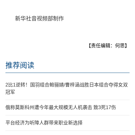
新华社音视频部制作
【责任编辑：何思】
推荐阅读
2比1逆转！国羽组合鲍骊婧/曹梓涵战胜日本组合夺得女双
冠军
俄称莫斯科州遭今年最大规模无人机袭击 致3死17伤
平台经济为听障人群带来职业新选择