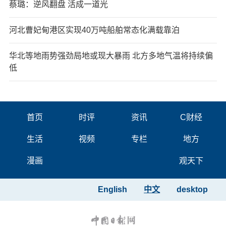
蔡璐：逆风翻盘 活成一道光
河北曹妃甸港区实现40万吨船舶常态化满载靠泊
华北等地雨势强劲局地或现大暴雨 北方多地气温将持续偏
低
首页
时评
资讯
C财经
生活
视频
专栏
地方
漫画
观天下
English
中文
desktop