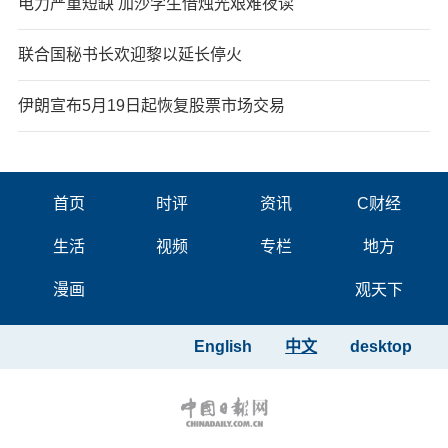
电力严重短缺 加沙学生借烛光艰难夜读
联合国秘书长欢迎黎以延长停火
伊朗宣布5月19日起恢复股票市场交易
首页
时评
资讯
C财经
生活
视频
专栏
地方
漫画
观天下
English
中文
desktop