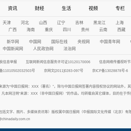
资讯
财经
生活
视频
专栏
天津
河北
山西
辽宁
吉林
黑龙江
上海
广西
海南
重庆
四川
贵州
云南
西藏
新华网
中国网
国际在线
央视网
中国青年网
中国新闻网
人民政协网
法治网
良信息举报
互联网新闻信息服务许可证10120170006
信息网络传播视听节目
11010502032503号
京网文[2011]0283-097号
京ICP备13028878号-6
来源为“中国日报网：XXX（署名）”，除与中国日报网签署内容授权协议的网站外，
77联系；凡本网注明“来源：XXX（非中国日报网）”的作品，均转载自其它媒体，目的
包括文字、图片、多媒体资讯等）版权属中国日报网（中报国际文化传媒（北京）有限
adaily.com.cn