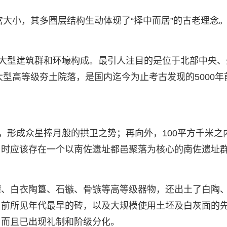
宫大小，其多圈层结构生动体现了“择中而居”的古老理念
、大型建筑群和环壕构成。最引人注目的是位于北部中央、
大型高等级夯土院落，是国内迄今为止考古发现的5000年
，形成众星捧月般的拱卫之势；再向外，100平方千米之
当时应该存在一个以南佐遗址都邑聚落为核心的南佐遗址
罐、白衣陶簋、石镞、骨镞等高等级器物，还出土了白陶
目前所见年代最早的砖，以及大规模使用土坯及白灰面的
，而且已出现礼制和阶级分化。