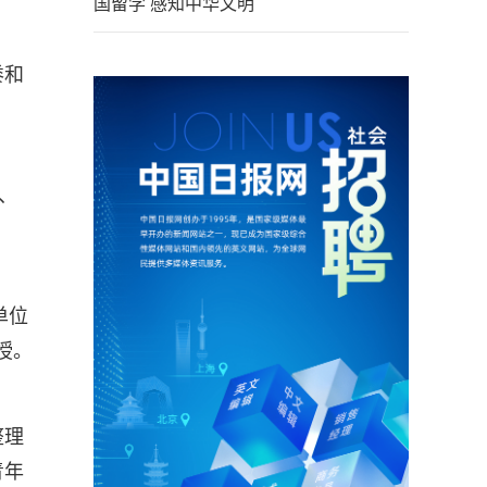
国留学 感知中华文明
黍和
、
单位
授。
整理
青年