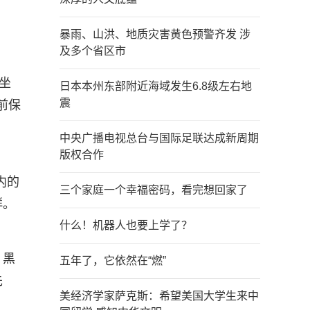
。
暴雨、山洪、地质灾害黄色预警齐发 涉
及多个省区市
坐
日本本州东部附近海域发生6.8级左右地
震
前保
中央广播电视总台与国际足联达成新周期
版权合作
内的
三个家庭一个幸福密码，看完想回家了
群。
什么！机器人也要上学了？
、黑
五年了，它依然在“燃”
先
美经济学家萨克斯：希望美国大学生来中