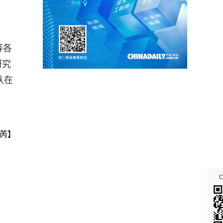
等各
研究
队在
芮】