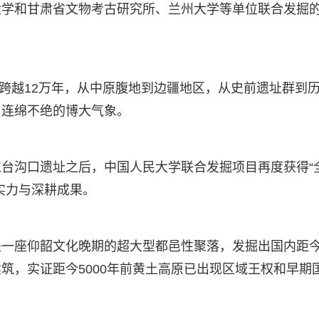
大学和甘肃省文物考古研究所、兰州大学等单位联合发掘
间跨越12万年，从中原腹地到边疆地区，从史前遗址群到
、连绵不绝的博大气象。
台沟口遗址之后，中国人民大学联合发掘项目再度获得“
实力与深耕成果。
是一座仰韶文化晚期的超大型都邑性聚落，发掘出国内距
筑，实证距今5000年前黄土高原已出现区域王权和早期