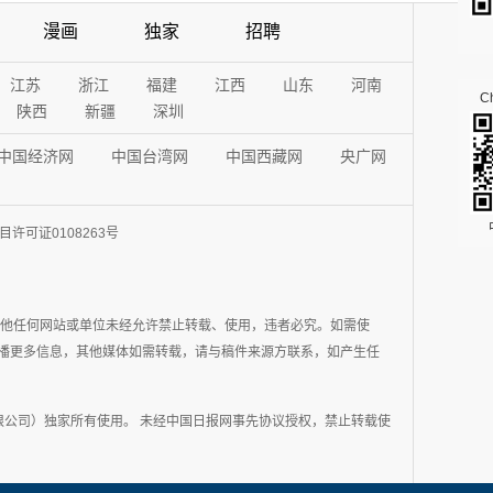
漫画
独家
招聘
江苏
浙江
福建
江西
山东
河南
Ch
陕西
新疆
深圳
中国经济网
中国台湾网
中国西藏网
央广网
许可证0108263号
其他任何网站或单位未经允许禁止转载、使用，违者必究。如需使
在于传播更多信息，其他媒体如需转载，请与稿件来源方联系，如产生任
公司）独家所有使用。 未经中国日报网事先协议授权，禁止转载使