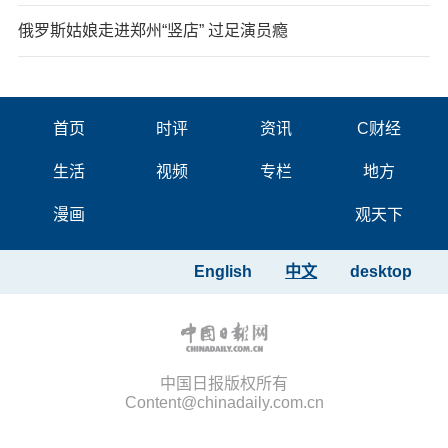
俄罗斯姑娘走进郑州“竖店” 过足演员瘾
首页
时评
资讯
C财经
生活
视频
专栏
地方
漫画
观天下
English
中文
desktop
中国日报版权所有
Content@chinadaily.com.cn