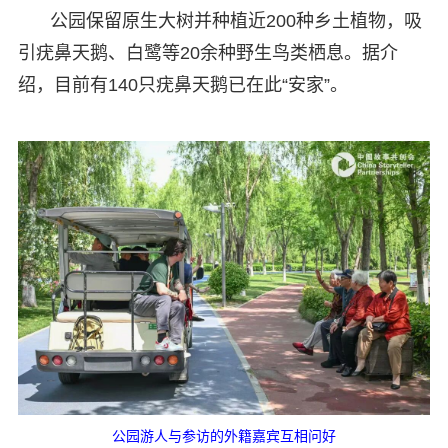
公园保留原生大树并种植近200种乡土植物，吸
引疣鼻天鹅、白鹭等20余种野生鸟类栖息。据介
绍，目前有140只疣鼻天鹅已在此“安家”。
公园游人与参访的外籍嘉宾互相问好