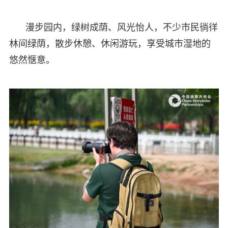
漫步园内，绿树成荫、风光怡人，不少市民徜徉
林间绿荫，散步休憩、休闲游玩，享受城市湿地的
悠然惬意。