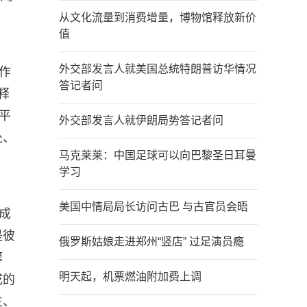
从文化流量到消费增量，博物馆释放新价
值
外交部发言人就美国总统特朗普访华情况
作
答记者问
释
平
外交部发言人就伊朗局势答记者问
处、
马克莱莱：中国足球可以向巴黎圣日耳曼
学习
美国中情局局长访问古巴 与古官员会晤
成
是彼
俄罗斯姑娘走进郑州“竖店” 过足演员瘾
摩
明天起，机票燃油附加费上调
成的
生、