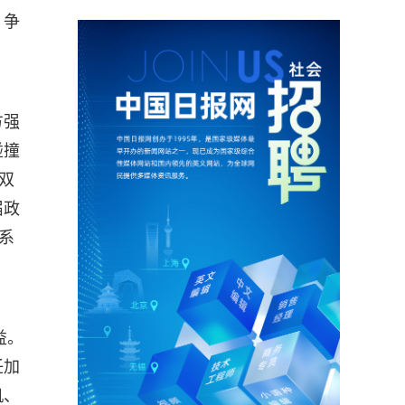
，争
方强
碰撞
双
届政
系
益。
任加
机、