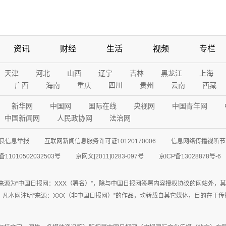
资讯
财经
生活
视频
专栏
天津
河北
山西
辽宁
吉林
黑龙江
上海
广西
海南
重庆
四川
贵州
云南
西藏
新华网
中国网
国际在线
央视网
中国青年网
中国新闻网
人民政协网
法治网
良信息举报
互联网新闻信息服务许可证10120170006
信息网络传播视听节目
11010502032503号
京网文[2011]0283-097号
京ICP备13028878号-6
来源为“中国日报网：XXX（署名）”，除与中国日报网签署内容授权协议的网站外，
77联系；凡本网注明“来源：XXX（非中国日报网）”的作品，均转载自其它媒体，目的