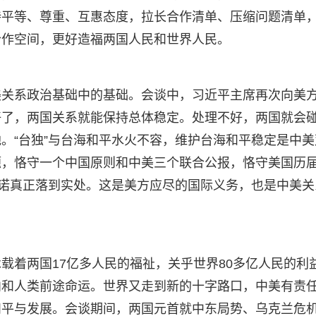
持平等、尊重、互惠态度，拉长合作清单、压缩问题清单
合作空间，更好造福两国人民和世界人民。
美关系政治基础中的基础。会谈中，习近平主席再次向美
好了，两国关系就能保持总体稳定。处理不好，两国就会
。“台独”与台海和平水火不容，维护台海和平稳定是中美
题，恪守一个中国原则和中美三个联合公报，恪守美国历
承诺真正落到实处。这是美方应尽的国际义务，也是中美关
载着两国17亿多人民的福祉，关乎世界80多亿人民的利
向和人类前途命运。世界又走到新的十字路口，中美有责
和平与发展。会谈期间，两国元首就中东局势、乌克兰危