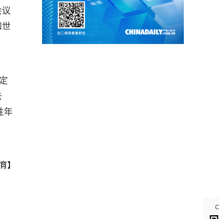
会议
和世
定
去
性年
育】