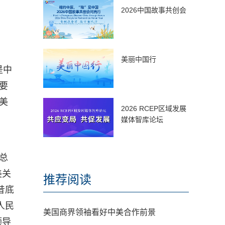
2026中国故事共创会
美丽中国行
是中
要
美
2026 RCEP区域发展
。
媒体智库论坛
总
美关
推荐阅读
昔底
人民
美国商界领袖看好中美合作前景
领导