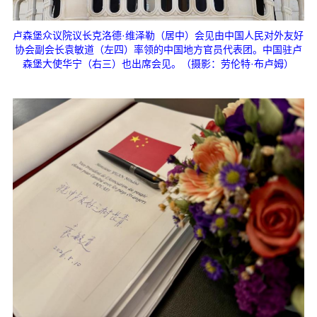
卢森堡众议院议长克洛德·维泽勒（居中）会见由中国人民对外友好
协会副会长袁敏道（左四）率领的中国地方官员代表团。中国驻卢
森堡大使华宁（右三）也出席会见。（摄影：劳伦特·布卢姆）