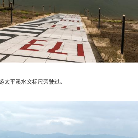
上游太平溪水文标尺旁驶过。